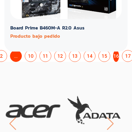
Board Prime B460M-A R2.0 Asus
Producto bajo pedido
2
...
10
11
12
13
14
15
16
17