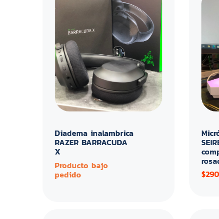
Diadema inalambrica
Micr
RAZER BARRACUDA
SEIR
X
comp
rosa
Producto bajo
$29
pedido