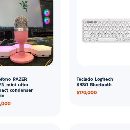
ófono RAZER
Teclado Logitech
EN mini ultra
K380 Bluetooth
act condenser
$170,000
do
0,000