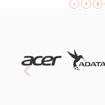
«
1
2