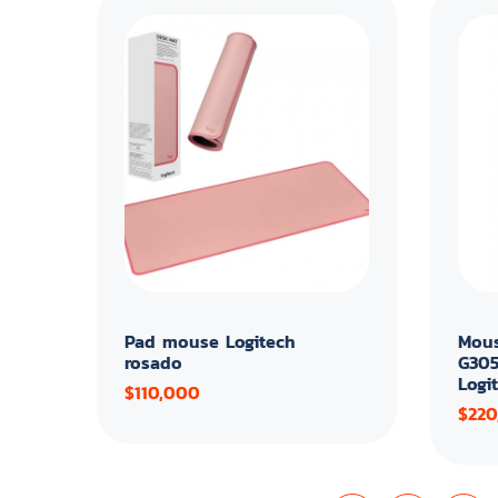
Pad mouse Logitech
Mous
rosado
G305
Logi
$110,000
$220