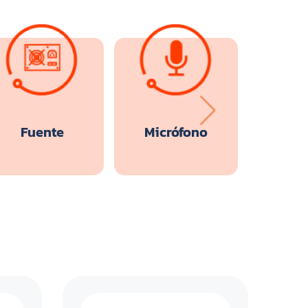
Fuente
Micrófono
Moni