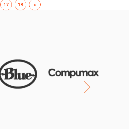
17
18
»