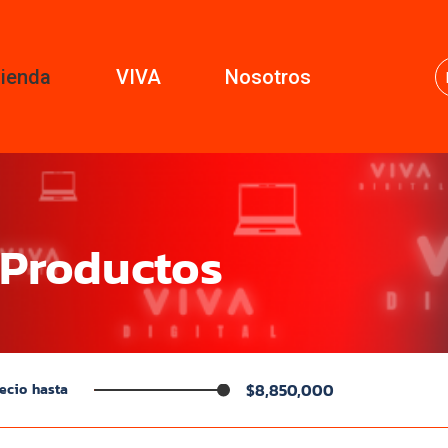
ienda
VIVA
Nosotros
 Productos
$8,850,000
ecio hasta