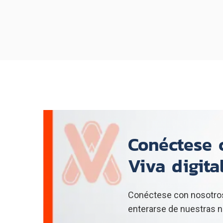
Section Name
Conéctese c
Viva digita
Conéctese con nosotros
enterarse de nuestras n