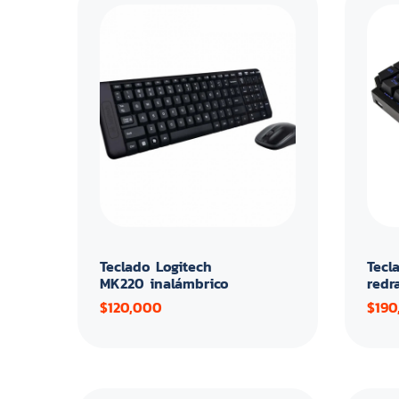
Teclado Logitech
Tecl
MK220 inalámbrico
redr
$120,000
$190