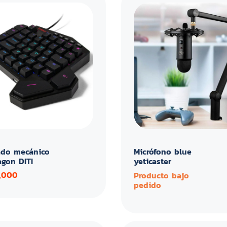
ado mecánico
Micrófono blue
agon DITI
yeticaster
,000
Producto bajo
pedido