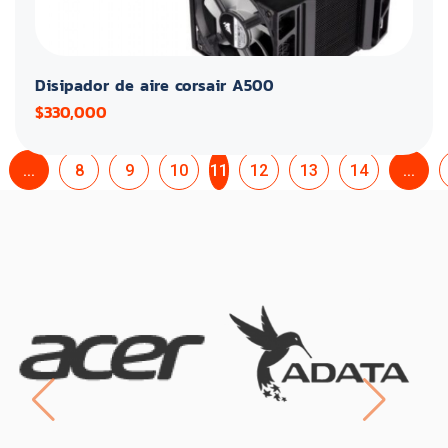
Disipador de aire corsair A500
$330,000
...
8
9
10
11
12
13
14
...