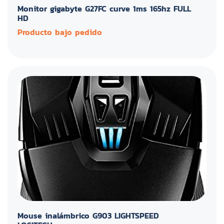
Monitor gigabyte G27FC curve 1ms 165hz FULL
HD
Producto bajo pedido
Mouse inalámbrico G903 LIGHTSPEED