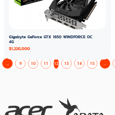
Gigabyte GeForce GTX 1650 WINDFORCE OC
4G
$1,220,000
...
9
10
11
12
13
14
15
...