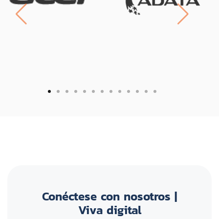
Section Name
Conéctese con nosotros |
Viva digital