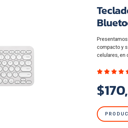
Teclad
Blueto
Presentamos K
compacto y si
celulares, en
$170
PRODUC