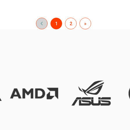
1
2
»