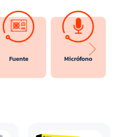
Fuente
Micrófono
Moni