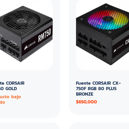
te CORSAIR
Fuente CORSAIR CX-
50 GOLD
750F RGB 80 PLUS
BRONZE
ucto bajo
$650,000
do