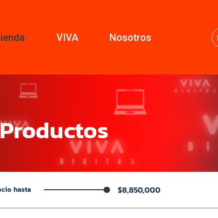
ienda
VIVA
Nosotros
 Productos
$8,850,000
ecio hasta