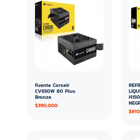
Fuente Corsair
REFR
CV650W 80 Plus
LIQU
Bronze
H15
NEG
$390,000
$810