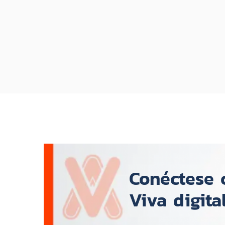
Section Name
Conéctese c
Viva digita