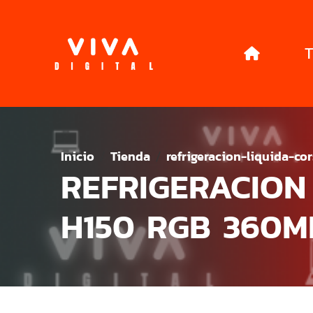
T
Inicio
Tienda
refrigeracion-liquida-c
REFRIGERACION
H150 RGB 360