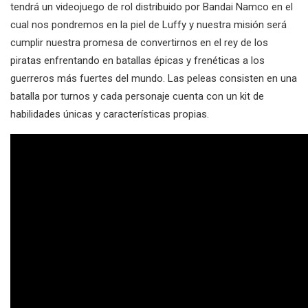
tendrá un videojuego de rol distribuido por Bandai Namco en el
cual nos pondremos en la piel de Luffy y nuestra misión será
cumplir nuestra promesa de convertirnos en el rey de los
piratas enfrentando en batallas épicas y frenéticas a los
guerreros más fuertes del mundo. Las peleas consisten en una
batalla por turnos y cada personaje cuenta con un kit de
habilidades únicas y características propias.