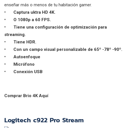
enseñar más o menos de tu habitación gamer.
•
Captura uktra HD 4K.
•
O 1080p a 60 FPS.
•
Tiene una configuración de optimización para
streaming.
•
Tiene HDR.
•
Con un campo visual personalizable de 65º -78º -90º.
•
Autoenfoque
•
Micrófono
•
Conexión USB
Comprar Brio 4K Aquí
Logitech c922 Pro Stream