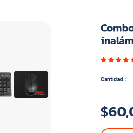
Combo
inalám
Cantidad :
$60