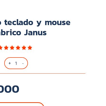
 teclado y mouse
brico Janus
+
-
,000