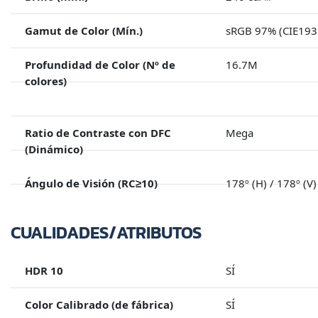
Gamut de Color (Mín.)
sRGB 97% (CIE193
Profundidad de Color (Nº de
16.7M
colores)
Ratio de Contraste con DFC
Mega
(Dinámico)
Ángulo de Visión (RC≥10)
178º (H) / 178º (V)
CUALIDADES/ATRIBUTOS
HDR 10
SÍ
Color Calibrado (de fábrica)
SÍ