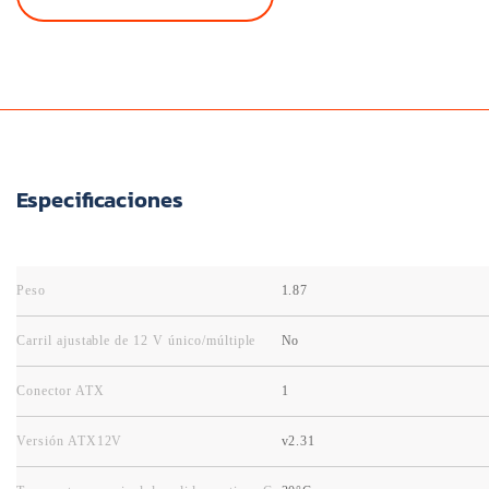
Especificaciones
Peso
1.87
Carril ajustable de 12 V único/múltiple
No
Conector ATX
1
Versión ATX12V
v2.31