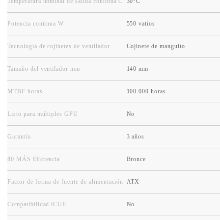
Temperatura nominal de salida continua C
30°C
Potencia continua W
550 vatios
Tecnología de cojinetes de ventilador
Cojinete de manguito
Tamaño del ventilador mm
140 mm
MTBF horas
100.000 horas
Listo para múltiples GPU
No
Garantía
3 años
80 MÁS Eficiencia
Bronce
Factor de forma de fuente de alimentación
ATX
Compatibilidad iCUE
No