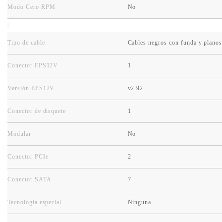
Modo Cero RPM
No
Tipo de cable
Cables negros con funda y plano
Conector EPS12V
1
Versión EPS12V
v2.92
Conector de disquete
1
Modular
No
Conector PCIe
2
Conector SATA
7
Tecnología especial
Ninguna