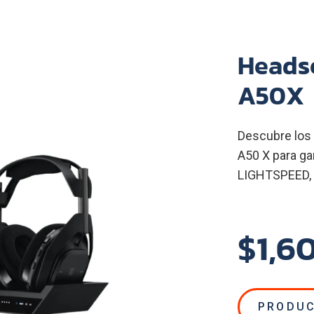
Headse
A50X 
Descubre los 
A50 X para ga
LIGHTSPEED, 
$1,6
PRODUC