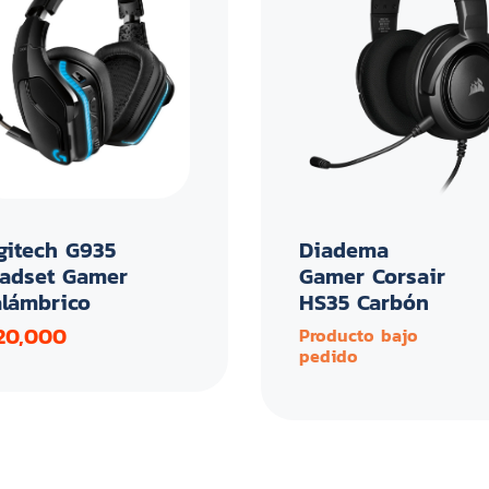
gitech G935
Diadema
adset Gamer
Gamer Corsair
alámbrico
HS35 Carbón
20,000
Producto bajo
pedido