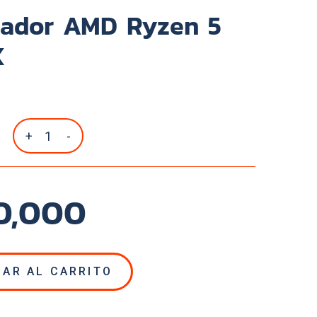
sador AMD Ryzen 5
X
+
-
30,000
NAR AL CARRITO